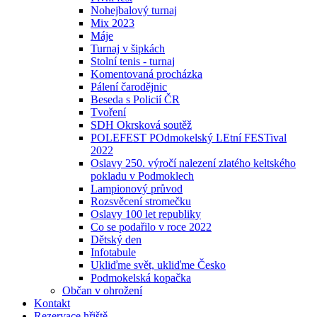
Nohejbalový turnaj
Mix 2023
Máje
Turnaj v šipkách
Stolní tenis - turnaj
Komentovaná procházka
Pálení čarodějnic
Beseda s Policií ČR
Tvoření
SDH Okrsková soutěž
POLEFEST POdmokelský LEtní FESTival
2022
Oslavy 250. výročí nalezení zlatého keltského
pokladu v Podmoklech
Lampionový průvod
Rozsvěcení stromečku
Oslavy 100 let republiky
Co se podařilo v roce 2022
Dětský den
Infotabule
Ukliďme svět, ukliďme Česko
Podmokelská kopačka
Občan v ohrožení
Kontakt
Rezervace hřiště