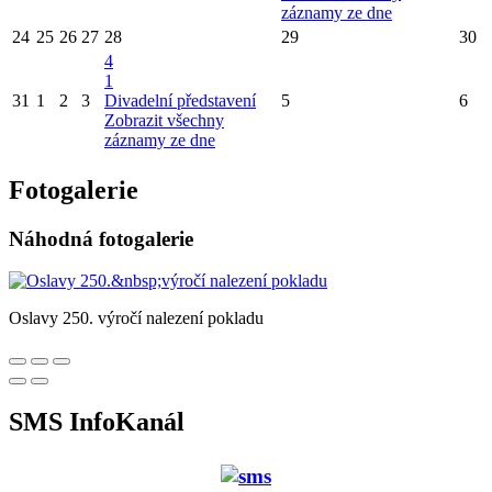
záznamy ze dne
24
25
26
27
28
29
30
4
1
31
1
2
3
Divadelní představení
5
6
Zobrazit všechny
záznamy ze dne
Fotogalerie
Náhodná fotogalerie
Oslavy 250. výročí nalezení pokladu
SMS InfoKanál