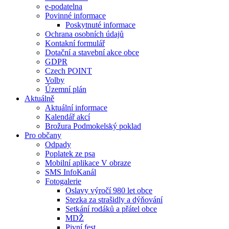
e-podatelna
Povinné informace
Poskytnuté informace
Ochrana osobních údajů
Kontakní formulář
Dotační a stavební akce obce
GDPR
Czech POINT
Volby
Územní plán
Aktuálně
Aktuální informace
Kalendář akcí
Brožura Podmokelský poklad
Pro občany
Odpady
Poplatek ze psa
Mobilní aplikace V obraze
SMS InfoKanál
Fotogalerie
Oslavy výročí 980 let obce
Stezka za strašidly a dýňování
Setkání rodáků a přátel obce
MDŽ
Pivní fest