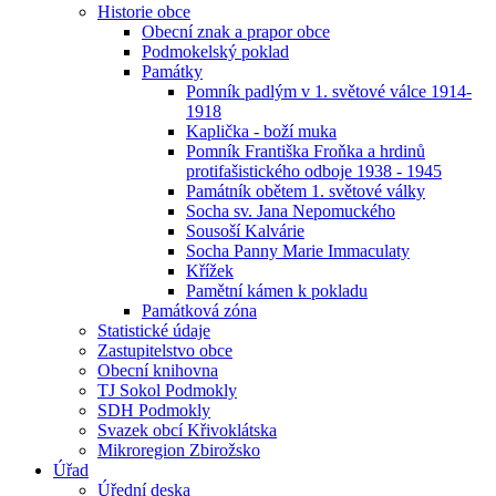
Historie obce
Obecní znak a prapor obce
Podmokelský poklad
Památky
Pomník padlým v 1. světové válce 1914-
1918
Kaplička - boží muka
Pomník Františka Froňka a hrdinů
protifašistického odboje 1938 - 1945
Památník obětem 1. světové války
Socha sv. Jana Nepomuckého
Sousoší Kalvárie
Socha Panny Marie Immaculaty
Křížek
Pamětní kámen k pokladu
Památková zóna
Statistické údaje
Zastupitelstvo obce
Obecní knihovna
TJ Sokol Podmokly
SDH Podmokly
Svazek obcí Křivoklátska
Mikroregion Zbirožsko
Úřad
Úřední deska