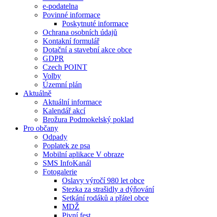
e-podatelna
Povinné informace
Poskytnuté informace
Ochrana osobních údajů
Kontakní formulář
Dotační a stavební akce obce
GDPR
Czech POINT
Volby
Územní plán
Aktuálně
Aktuální informace
Kalendář akcí
Brožura Podmokelský poklad
Pro občany
Odpady
Poplatek ze psa
Mobilní aplikace V obraze
SMS InfoKanál
Fotogalerie
Oslavy výročí 980 let obce
Stezka za strašidly a dýňování
Setkání rodáků a přátel obce
MDŽ
Pivní fest