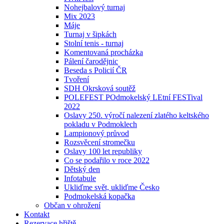
Nohejbalový turnaj
Mix 2023
Máje
Turnaj v šipkách
Stolní tenis - turnaj
Komentovaná procházka
Pálení čarodějnic
Beseda s Policií ČR
Tvoření
SDH Okrsková soutěž
POLEFEST POdmokelský LEtní FESTival
2022
Oslavy 250. výročí nalezení zlatého keltského
pokladu v Podmoklech
Lampionový průvod
Rozsvěcení stromečku
Oslavy 100 let republiky
Co se podařilo v roce 2022
Dětský den
Infotabule
Ukliďme svět, ukliďme Česko
Podmokelská kopačka
Občan v ohrožení
Kontakt
Rezervace hřiště