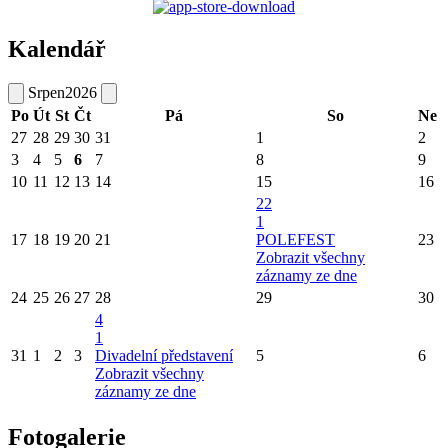
Kalendář
Srpen
2026
Po
Út
St
Čt
Pá
So
Ne
27
28
29
30
31
1
2
3
4
5
6
7
8
9
10
11
12
13
14
15
16
22
1
17
18
19
20
21
POLEFEST
23
Zobrazit všechny
záznamy ze dne
24
25
26
27
28
29
30
4
1
31
1
2
3
Divadelní představení
5
6
Zobrazit všechny
záznamy ze dne
Fotogalerie