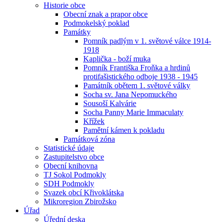
Historie obce
Obecní znak a prapor obce
Podmokelský poklad
Památky
Pomník padlým v 1. světové válce 1914-
1918
Kaplička - boží muka
Pomník Františka Froňka a hrdinů
protifašistického odboje 1938 - 1945
Památník obětem 1. světové války
Socha sv. Jana Nepomuckého
Sousoší Kalvárie
Socha Panny Marie Immaculaty
Křížek
Pamětní kámen k pokladu
Památková zóna
Statistické údaje
Zastupitelstvo obce
Obecní knihovna
TJ Sokol Podmokly
SDH Podmokly
Svazek obcí Křivoklátska
Mikroregion Zbirožsko
Úřad
Úřední deska