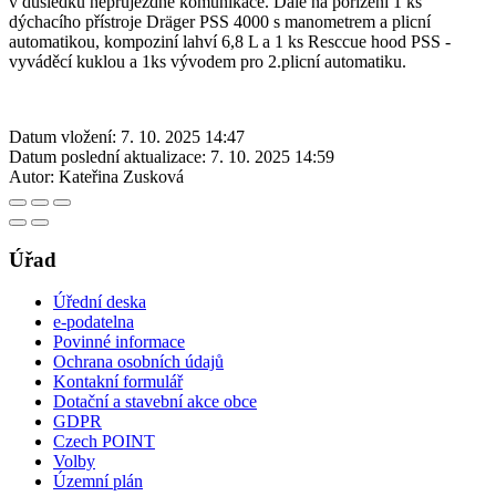
v důsledku neprůjezdné komunikace. Dále na pořízení 1 ks
dýchacího přístroje Dräger PSS 4000 s manometrem a plicní
automatikou, kompoziní lahví 6,8 L a 1 ks Resccue hood PSS -
vyváděcí kuklou a 1ks vývodem pro 2.plicní automatiku.
Datum vložení:
7. 10. 2025 14:47
Datum poslední aktualizace:
7. 10. 2025 14:59
Autor:
Kateřina Zusková
Úřad
Úřední deska
e-podatelna
Povinné informace
Ochrana osobních údajů
Kontakní formulář
Dotační a stavební akce obce
GDPR
Czech POINT
Volby
Územní plán