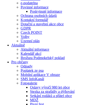
e-podatelna
Povinné informace
Poskytnuté informace
Ochrana osobních údajů
Kontakní formulář
Dotační a stavební akce obce
GDPR
Czech POINT
Volby
Územní plán
Aktuálně
Aktuální informace
Kalendář akcí
Brožura Podmokelský poklad
Pro občany
Odpady
Poplatek ze psa
Mobilní aplikace V obraze
SMS InfoKanál
Fotogalerie
Oslavy výročí 980 let obce
Stezka za strašidly a dýňování
Setkání rodáků a přátel obce
MDŽ
Pivní fest