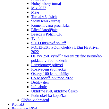
Nohejbalový turnaj
Mix 2023
Máje
Turnaj v šipkách
Stolní tenis - turnaj
Komentovaná procházka
Pálení čarodějnic
Beseda s Policií ČR
Tvoření
SDH Okrsková soutěž
POLEFEST POdmokelský LEtní FESTival
2022
Oslavy 250. výročí nalezení zlatého keltského
pokladu v Podmoklech
Lampionový průvod
Rozsvěcení stromečku
Oslavy 100 let republiky
Co se podařilo v roce 2022
Dětský den
Infotabule
Ukliďme svět, ukliďme Česko
Podmokelská kopačka
Občan v ohrožení
Kontakt
Rezervace hřiště