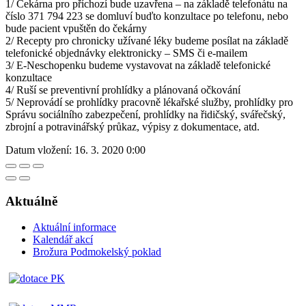
1/ Čekárna pro příchozí bude uzavřena – na základě telefonátu na
číslo 371 794 223 se domluví buďto konzultace po telefonu, nebo
bude pacient vpuštěn do čekárny
2/ Recepty pro chronicky užívané léky budeme posílat na základě
telefonické objednávky elektronicky – SMS či e-mailem
3/ E-Neschopenku budeme vystavovat na základě telefonické
konzultace
4/ Ruší se preventivní prohlídky a plánovaná očkování
5/ Neprovádí se prohlídky pracovně lékařské služby, prohlídky pro
Správu sociálního zabezpečení, prohlídky na řidičský, svářečský,
zbrojní a potravinářský průkaz, výpisy z dokumentace, atd.
Datum vložení:
16. 3. 2020 0:00
Aktuálně
Aktuální informace
Kalendář akcí
Brožura Podmokelský poklad