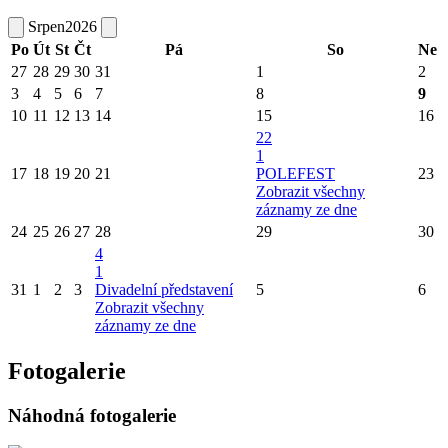
Srpen
2026
Po
Út
St
Čt
Pá
So
Ne
27
28
29
30
31
1
2
3
4
5
6
7
8
9
10
11
12
13
14
15
16
22
1
17
18
19
20
21
POLEFEST
23
Zobrazit všechny
záznamy ze dne
24
25
26
27
28
29
30
4
1
31
1
2
3
Divadelní představení
5
6
Zobrazit všechny
záznamy ze dne
Fotogalerie
Náhodná fotogalerie