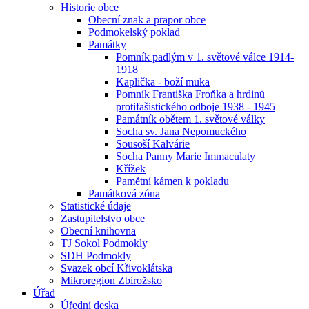
Historie obce
Obecní znak a prapor obce
Podmokelský poklad
Památky
Pomník padlým v 1. světové válce 1914-
1918
Kaplička - boží muka
Pomník Františka Froňka a hrdinů
protifašistického odboje 1938 - 1945
Památník obětem 1. světové války
Socha sv. Jana Nepomuckého
Sousoší Kalvárie
Socha Panny Marie Immaculaty
Křížek
Pamětní kámen k pokladu
Památková zóna
Statistické údaje
Zastupitelstvo obce
Obecní knihovna
TJ Sokol Podmokly
SDH Podmokly
Svazek obcí Křivoklátska
Mikroregion Zbirožsko
Úřad
Úřední deska