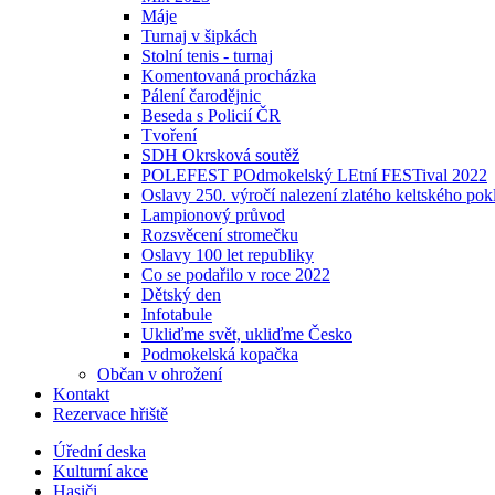
Máje
Turnaj v šipkách
Stolní tenis - turnaj
Komentovaná procházka
Pálení čarodějnic
Beseda s Policií ČR
Tvoření
SDH Okrsková soutěž
POLEFEST POdmokelský LEtní FESTival 2022
Oslavy 250. výročí nalezení zlatého keltského po
Lampionový průvod
Rozsvěcení stromečku
Oslavy 100 let republiky
Co se podařilo v roce 2022
Dětský den
Infotabule
Ukliďme svět, ukliďme Česko
Podmokelská kopačka
Občan v ohrožení
Kontakt
Rezervace hřiště
Úřední deska
Kulturní akce
Hasiči