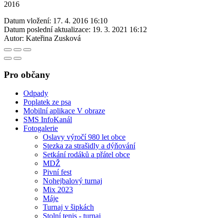
2016
Datum vložení:
17. 4. 2016 16:10
Datum poslední aktualizace:
19. 3. 2021 16:12
Autor:
Kateřina Zusková
Pro občany
Odpady
Poplatek ze psa
Mobilní aplikace V obraze
SMS InfoKanál
Fotogalerie
Oslavy výročí 980 let obce
Stezka za strašidly a dýňování
Setkání rodáků a přátel obce
MDŽ
Pivní fest
Nohejbalový turnaj
Mix 2023
Máje
Turnaj v šipkách
Stolní tenis - turnaj