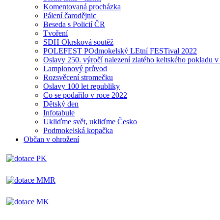
Komentovaná procházka
Pálení čarodějnic
Beseda s Policií ČR
Tvoření
SDH Okrsková soutěž
POLEFEST POdmokelský LEtní FESTival 2022
Oslavy 250. výročí nalezení zlatého keltského pokladu 
Lampionový průvod
Rozsvěcení stromečku
Oslavy 100 let republiky
Co se podařilo v roce 2022
Dětský den
Infotabule
Ukliďme svět, ukliďme Česko
Podmokelská kopačka
Občan v ohrožení