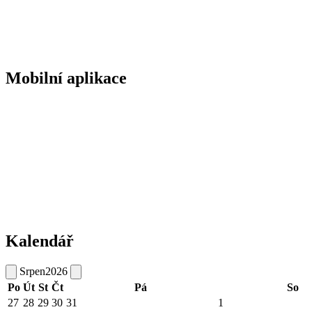
Mobilní aplikace
Kalendář
Srpen
2026
Po
Út
St
Čt
Pá
So
27
28
29
30
31
1