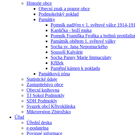
Historie obce
Obecní znak a prapor obce
Podmokelský poklad
Památky
Pomník padlým v 1. světové válce 1914-19
Kaplička - boží muka
Pomník Františka Froňka a hrdinů protifaši
Památník obětem 1. světové války
Socha sv. Jana Nepomuckého
Sousoší Kalvárie
Socha Panny Marie Immaculaty
Křížek
Pamětní kámen k pokladu
Památková zóna
Statistické údaje
Zastupitelstvo obce
Obecní knihovna
TJ Sokol Podmokly
SDH Podmokly
Svazek obcí Křivoklátska
Mikroregion Zbirožsko
Úřad
Úřední deska
e-podatelna
Povinné informace