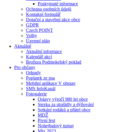
Poskytnuté informace
Ochrana osobních údajů
Kontakní formulář
Dotační a stavební akce obce
GDPR
Czech POINT
Volby
Územní plán
Aktuálně
Aktuální informace
Kalendář akcí
Brožura Podmokelský poklad
Pro občany
Odpady
Poplatek ze psa
Mobilní aplikace V obraze
SMS InfoKanál
Fotogalerie
Oslavy výročí 980 let obce
Stezka za strašidly a dýňování
Setkání rodáků a přátel obce
MDŽ
Pivní fest
Nohejbalový turnaj
Mix 2023