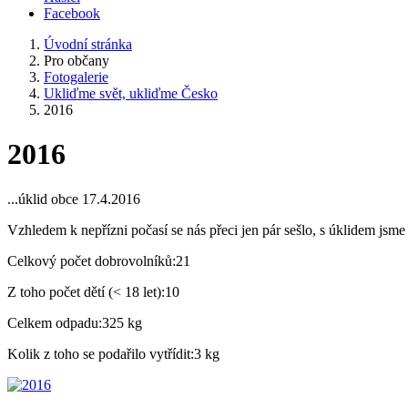
Facebook
Úvodní stránka
Pro občany
Fotogalerie
Ukliďme svět, ukliďme Česko
2016
2016
...úklid obce 17.4.2016
Vzhledem k nepřízni počasí se nás přeci jen pár sešlo, s úklidem jsme
Celkový počet dobrovolníků:21
Z toho počet dětí (< 18 let):10
Celkem odpadu:325 kg
Kolik z toho se podařilo vytřídit:3 kg